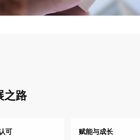
展之路
认可
赋能与成长