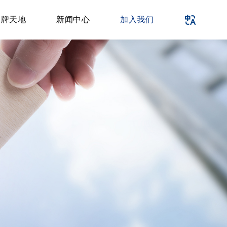
品牌天地
新闻中心
加入我们