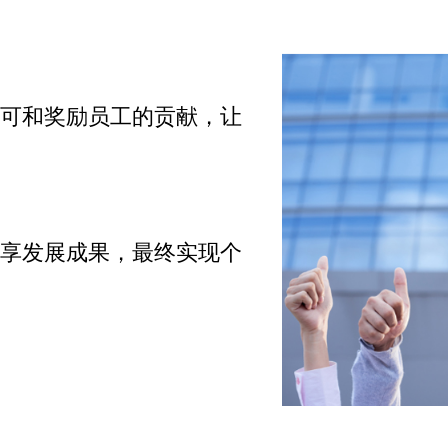
可和奖励员工的贡献，让
享发展成果，最终实现个