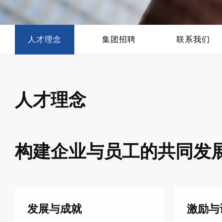
人才理念
集团招聘
联系我们
人才理念
构建企业与员工的共同发
发展与成就
激励与