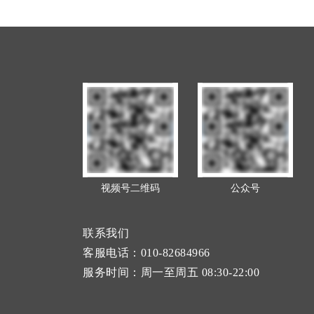
视频号二维码
公众号
联系我们
客服电话：
010-82684966
服务时间：
周一至周五 08:30-22:00